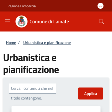
Salta al contenuto principale
Skip to footer content
Regione Lombardia
Comune di Lainate
Briciole di pane
Home
/
Urbanistica e pianificazione
Urbanistica e
pianificazione
Cerca i contenuti che nel
titolo contengono: