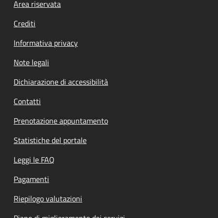
Footer menu
Area riservata
Crediti
Informativa privacy
Note legali
Dichiarazione di accessibilità
Contatti
Prenotazione appuntamento
Statistiche del portale
Leggi le FAQ
Pagamenti
Riepilogo valutazioni
Piano di miglioramento dei servizi