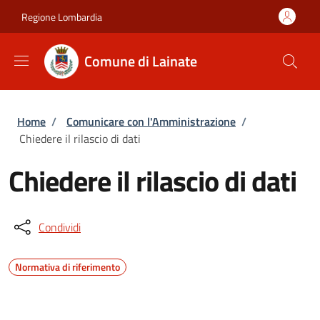
Salta al contenuto principale
Skip to footer content
Regione Lombardia
Comune di Lainate
Briciole di pane
Home
/
Comunicare con l'Amministrazione
/
Chiedere il rilascio di dati
Chiedere il rilascio di dati
Condividi
Normativa di riferimento