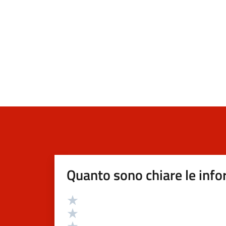
Quanto sono chiare le info
Valutazione
Valuta 5 stelle su 5
Valuta 4 stelle su 5
Valuta 3 stelle su 5