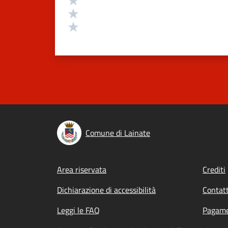
Valuta 2 stelle su 5
Valuta 1 stelle su 5
Comune di Lainate
Footer menu
Area riservata
Crediti
Dichiarazione di accessibilità
Contatt
Leggi le FAQ
Pagame