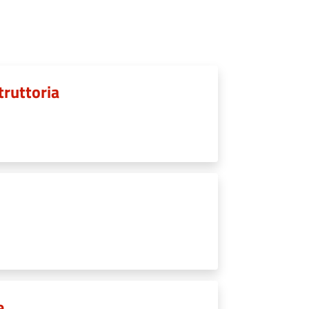
struttoria
e