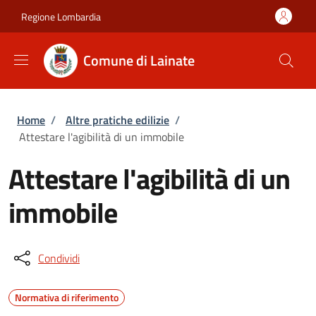
Salta al contenuto principale
Skip to footer content
Regione Lombardia
Comune di Lainate
Briciole di pane
Home
/
Altre pratiche edilizie
/
Attestare l'agibilità di un immobile
Attestare l'agibilità di un
immobile
Condividi
Normativa di riferimento